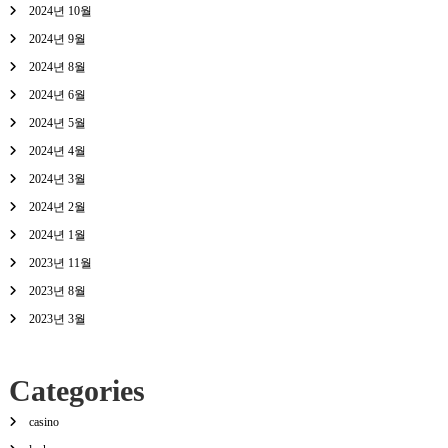
2024년 10월
2024년 9월
2024년 8월
2024년 6월
2024년 5월
2024년 4월
2024년 3월
2024년 2월
2024년 1월
2023년 11월
2023년 8월
2023년 3월
Categories
casino