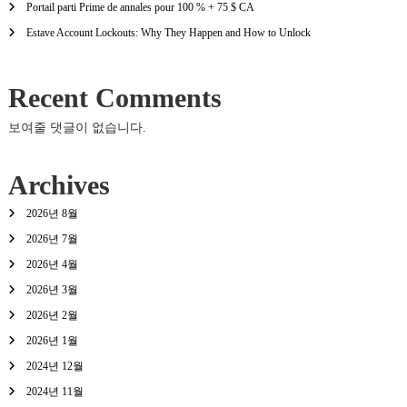
Portail parti Prime de annales pour 100 % + 75 $ CA
Estave Account Lockouts: Why They Happen and How to Unlock
Recent Comments
보여줄 댓글이 없습니다.
Archives
2026년 8월
2026년 7월
2026년 4월
2026년 3월
2026년 2월
2026년 1월
2024년 12월
2024년 11월