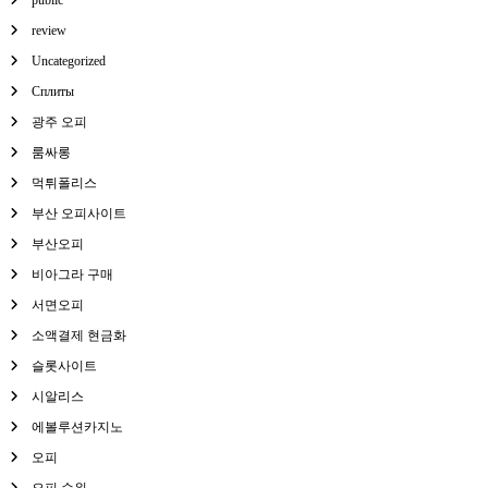
review
Uncategorized
Сплиты
광주 오피
룸싸롱
먹튀폴리스
부산 오피사이트
부산오피
비아그라 구매
서면오피
소액결제 현금화
슬롯사이트
시알리스
에볼루션카지노
오피
오피 순위