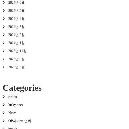
2024년 6월
2024년 5월
2024년 4월
2024년 3월
2024년 2월
2024년 1월
2023년 11월
2023년 8월
2023년 3월
Categories
casino
lucky ones
News
OP사이트 순위
public