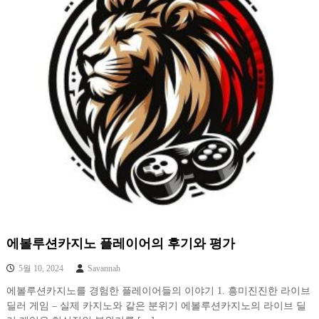
에볼루션카지노 플레이어의 후기와 평가
5월 10, 2024
Savannah
에볼루션카지노를 경험한 플레이어들의 이야기 1. 흥미진진한 라이브
딜러 게임 – 실제 카지노와 같은 분위기 에볼루션카지노의 라이브 딜