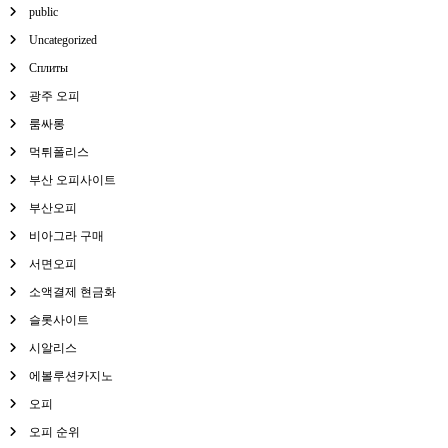
public
Uncategorized
Сплиты
광주 오피
룸싸롱
먹튀폴리스
부산 오피사이트
부산오피
비아그라 구매
서면오피
소액결제 현금화
슬롯사이트
시알리스
에볼루션카지노
오피
오피 순위