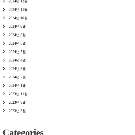
2024년 12월
2024년 11월
2024년 10월
2024년 9월
2024년 8월
2024년 6월
2024년 5월
2024년 4월
2024년 3월
2024년 2월
2024년 1월
2023년 11월
2023년 8월
2023년 3월
Categories