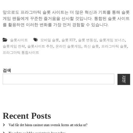
앞으로도 프라그마틱 슬롯 사이트는 더 많은 혁신과 기회를 통해 슬롯
게임 팬들에게 꾸준한 즐거움을 선사할 것입니다. 통합된 슬롯 사이트
를 활용하면 이러한 변화를 가장 먼저 경험할 수 있습니다.
,
,
,
,
슬롯사이트
모바일 슬롯
슬롯 RTP
슬롯 변동성
슬롯게임 보너스
,
,
,
,
,
슬롯게임 전략
슬롯사이트 추천
온라인 슬롯게임
최신 슬롯
프라그마틱 슬롯
프라그마틱 통합사이트
검색
검
색
Recent Posts
Vad får det bästa casinot utan svensk licens att sticka ut?