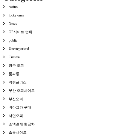
casino
lucky ones
News
OP사이트 순위
public
Uncategorized
Сплиты
광주 오피
룸싸롱
먹튀폴리스
부산 오피사이트
부산오피
비아그라 구매
서면오피
소액결제 현금화
슬롯사이트